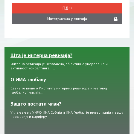
ПДФ
Интегрисана ревизија
Шта је интерна ревизија?
Интерна ревизија је независно, објективно уверавање и
активност консалтинга ....
О ИИА глобалу
Сазнајте више о Институту интерних ревизора и његовој
глобалној мисији…
Зашто постати члан?
Учлањење у УИРС- ИИА Србија и ИИА Глобал је инвестиција у вашу
професију и каријеру