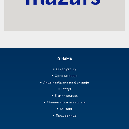
О НАМА
О Удружењу
Организација
Лица изабрана на функције
Статут
Етички кодекс
Финансијски извештаји
Контакт
Продавница