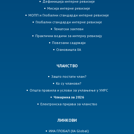
Дефиниција интерне ревизије
Мисија интерне ревизије
МОПП и Глобални стандарди интерне ревизије
Глобални стандарди интерне ревизије
Тематски захтеви
Практични водичи за интерну ревизију
Повезани садржаји
Становишта IIA
ЧЛАНСТВО
Зашто постати члан?
Ко су чланови?
Општа правила и услови за учлањење у УИРС
Члнарина за 2026
Електронска пријава за чланство
ЛИНКОВИ
ИИА ГЛОБАЛ (IIA Global)