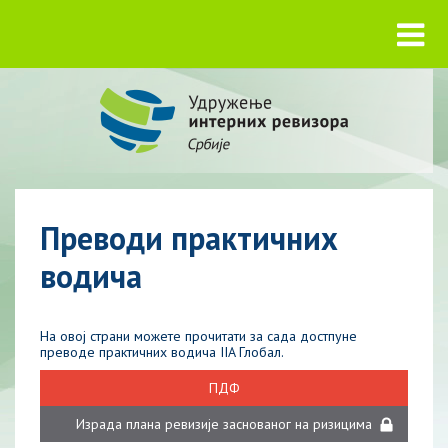
Преводи практичних
водича
На овој страни можете прочитати за сада достпуне
преводе
практичних водича IIA Глобал
.
ПДФ
Израда плана ревизије заснованог на ризицима