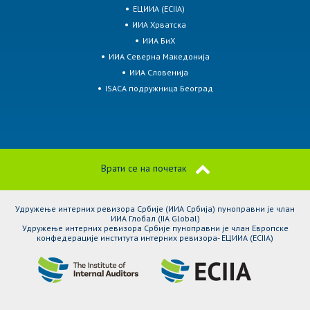
ЕЦИИА (ECIIA)
ИИА Хрватска
ИИА БиХ
ИИА Северна Македонија
ИИА Словенија
ISACA подружница Београд
Врати се на почетак
Удружење интерних ревизора Србије (ИИА Србија) пуноправни је члан
ИИА Глобал (IIA Global)
Удружење интерних ревизора Србије пуноправни је члан Европске
конфедерације института интерних ревизора- ЕЦИИА (ЕCIIA)