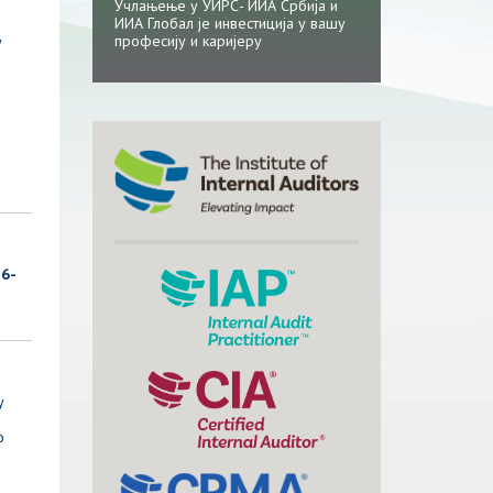
Учлањење у УИРС- ИИА Србија и
ИИА Глобал је инвестиција у вашу
професију и каријеру
у
6-
у
о