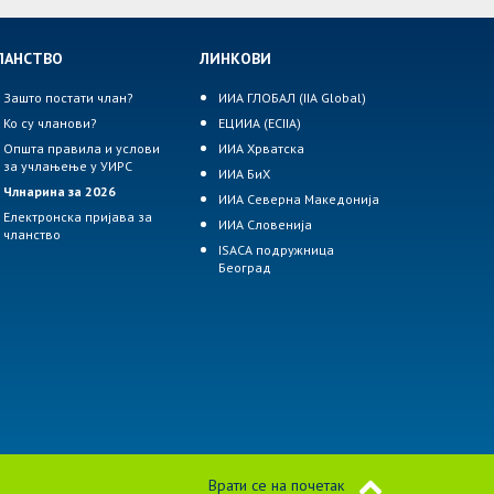
ЛАНСТВО
ЛИНКОВИ
Зашто постати члан?
ИИА ГЛОБАЛ (IIA Global)
Ко су чланови?
ЕЦИИА (ECIIA)
Општа правила и услови
ИИА Хрватска
за учлањење у УИРС
ИИА БиХ
Члнарина за 2026
ИИА Северна Македонија
Електронска пријава за
ИИА Словенија
чланство
ISACA подружница
Београд
Врати се на почетак