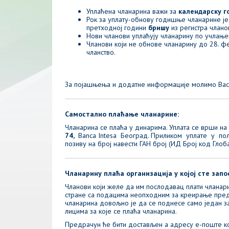
Уплаћена чланарина важи за
календарску г
Рок за уплату-обнову годишње чланарине ј
претходној години
бришу
из регистра чланов
Нови чланови уплаћују чланарину по учлање
Чланови који не обнове чланарину до 28. фе
чланство.
За појашњења и додатне информације молимо Вас 
Самостално плаћање чланарине:
Чланарина се плаћа у динарима. Уплата се врши 
74,
Banca Intesa Београд. Приликом уплате у по
позиву на број навести ГАН број (ИД Број код Глоба
Чланарину плаћа организација у којој сте запо
Чланови који желе да им послодавац плати чланари
стране са подацима неопходним за креирање предра
чланарина довољно је да се поднесе само један за
лицима за које се плаћа чланарина.
Предрачун ће бити достављен а адресу е-поште ко