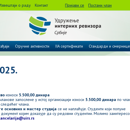
Извештаји о раду
Контакт
Пријави се
Постани члан
ађаји
Стручне активности
IIA сертификати
Стандарди и смернице
025.
тво
износи
5.500,00 динара
 чланове запослене у истој организацији износи
5.500,00 динара
по чла
 следећег члана.
е основних и мастер студија
се не наплаћује. Студенти који попуне
е документ којим доказује да су редовни студентии. Молимо заинтерес
kancelarija@uirs.rs