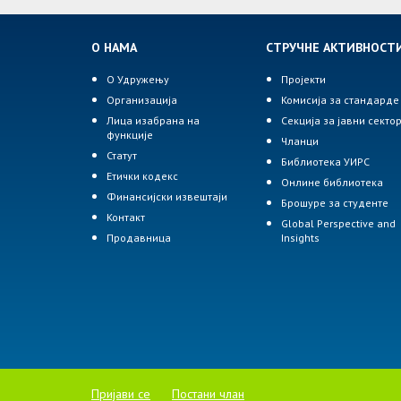
О НАМА
СТРУЧНЕ АКТИВНОСТ
О Удружењу
Пројекти
Организација
Комисија за стандарде
Лица изабрана на
Секција за јавни секто
функције
Чланци
Статут
Библиотека УИРС
Етички кодекс
Онлине библиотека
Финансијски извештаји
Брошуре за студенте
Контакт
Global Perspective and
Продавница
Insights
Пријави се
Постани члан