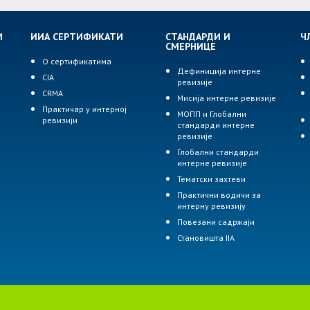
И
ИИА СЕРТИФИКАТИ
СТАНДАРДИ И
Ч
СМЕРНИЦЕ
О сертификатима
Дефиниција интерне
CIA
ревизије
р
CRMA
Мисија интерне ревизије
Практичар у интерној
МОПП и Глобални
ревизији
стандарди интерне
ревизије
Глобални стандарди
интерне ревизије
Тематски захтеви
Практични водичи за
интерну ревизију
Повезани садржаји
Становишта IIA