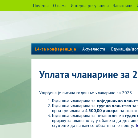
Почетна
О нама
Интерна регулатива
Записници
14-ta конференција
Актуелности
Едукација/дог
Уплата чланарине за 2
Утврђена је висина годишње чланарине за 2025
Годишња чланарина за
појединачно чланс
Годишња чланарина за
групно чланство
за
прва три члана и
4.500,00 динара
за сваког
Годишња чланарина за незапослене
студент
пријаву за чланство су у обавези да достав
студенте да на нам се обрате на е-пошту: