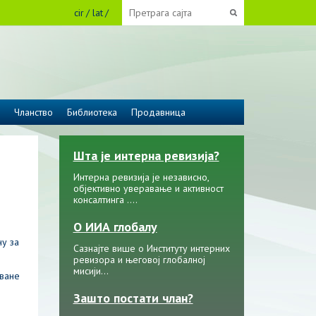
cir
lat
Чланство
Библиотека
Продавница
Шта је интерна ревизија?
Интерна ревизија је независно,
објективно уверавање и активност
консалтинга ....
О ИИА глобалу
ну за
Сазнајте више о Институту интерних
ревизора и његовој глобалној
мисији…
оване
Зашто постати члан?