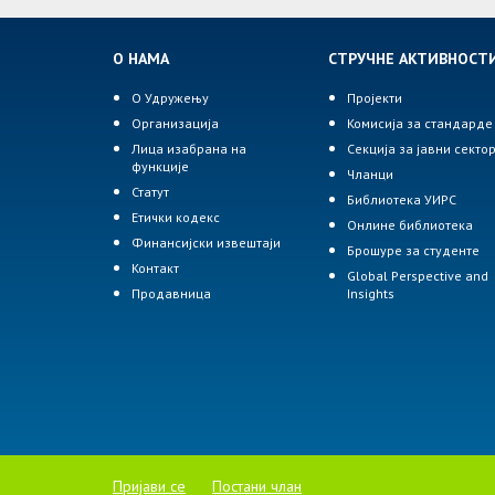
О НАМА
СТРУЧНЕ АКТИВНОСТ
О Удружењу
Пројекти
Организација
Комисија за стандарде
Лица изабрана на
Секција за јавни секто
функције
Чланци
Статут
Библиотека УИРС
Етички кодекс
Онлине библиотека
Финансијски извештаји
Брошуре за студенте
Контакт
Global Perspective and
Продавница
Insights
Пријави се
Постани члан