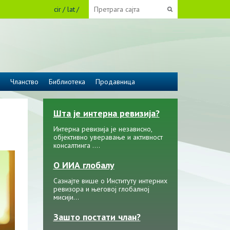
cir
lat
Чланство
Библиотека
Продавница
Шта је интерна ревизија?
Интерна ревизија је независно,
објективно уверавање и активност
консалтинга ....
О ИИА глобалу
Сазнајте више о Институту интерних
ревизора и његовој глобалној
мисији…
Зашто постати члан?