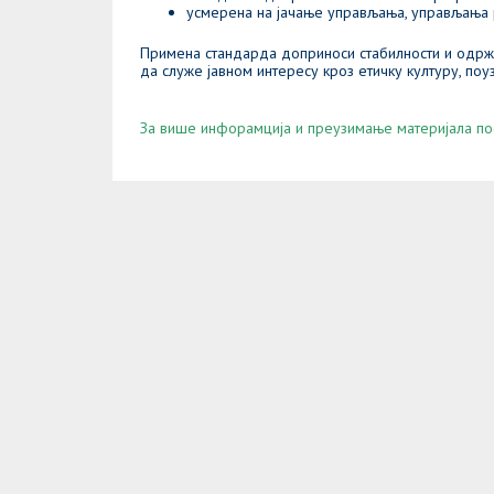
усмерена на јачање управљања, управљања 
Примена стандарда доприноси стабилности и одржи
да служе јавном интересу кроз етичку културу, по
За више инфорамција и преузимање материјала посет