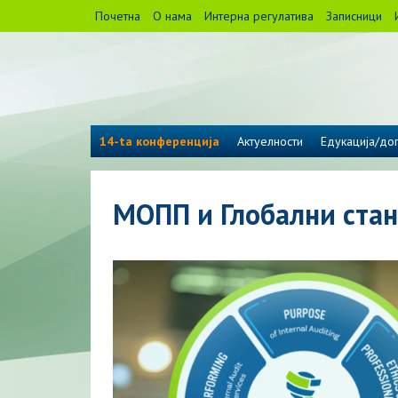
Почетна
О нама
Интерна регулатива
Записници
14-ta конференција
Актуелности
Едукација/дог
МОПП и Глобални стан