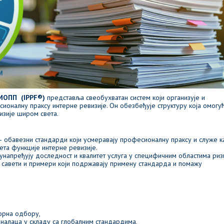
МОПП (IPPF®)
представља свеобухватан систем који организује и
оналну праксу интерне ревизије. Он обезбеђује структуру која омогу
изије широм света.
 обавезни стандарди који усмеравају професионалну праксу и служе к
та функције интерне ревизије.
 унапређују доследност и квалитет услуга у специфичним областима риз
 савети и примери који подржавају примену стандарда и помажу
орна одбору,
налаца у складу са глобалним стандардима,