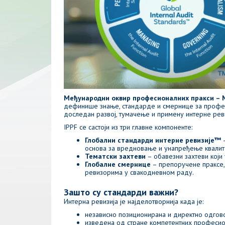
Међународни оквир професионалних пракси – 
дефинише знање, стандарде и смернице за професи
доследан развој, тумачење и примену интерне рев
IPPF се састоји из три главне компоненте:
Глобални стандарди интерне ревизије™
–
основа за вредновање и унапређење квалите
Тематски захтеви
– обавезни захтеви који
Глобалне смернице
– препоручене праксе,
ревизорима у свакодневном раду.
Зашто су стандарди важни?
Интерна ревизија је најделотворнија када је:
независно позиционирана и директно одгов
изведена од стране компетентних професио