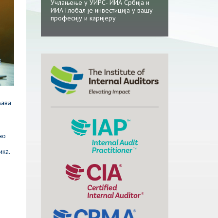
Учлањење у УИРС- ИИА Србија и
ИИА Глобал је инвестиција у вашу
професију и каријеру
ћава
ао
ика.