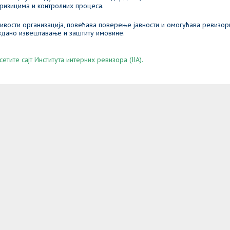
ризицима и контролних процеса.
вости организација, повећава поверење јавности и омогућава ревизо
уздано извештавање и заштиту имовине.
ите сајт Института интерних ревизора (IIA).