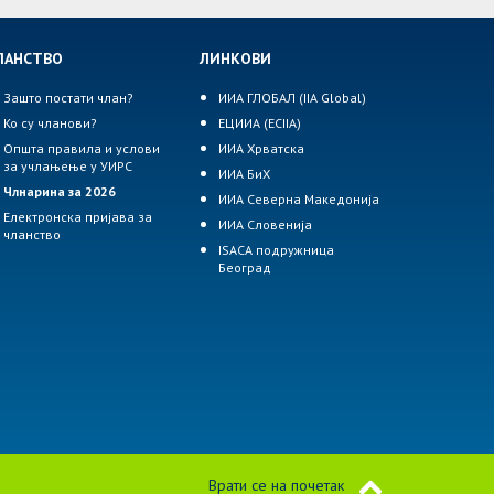
ЛАНСТВО
ЛИНКОВИ
Зашто постати члан?
ИИА ГЛОБАЛ (IIA Global)
Ко су чланови?
ЕЦИИА (ECIIA)
Општа правила и услови
ИИА Хрватска
за учлањење у УИРС
ИИА БиХ
Члнарина за 2026
ИИА Северна Македонија
Електронска пријава за
ИИА Словенија
чланство
ISACA подружница
Београд
Врати се на почетак