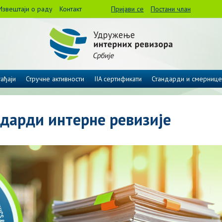
Извештаји о раду
Контакт
Пријави се
Постани члан
ађаји
Стручне активности
IIA сертификати
Стандарди и смернице
дарди интерне ревизије