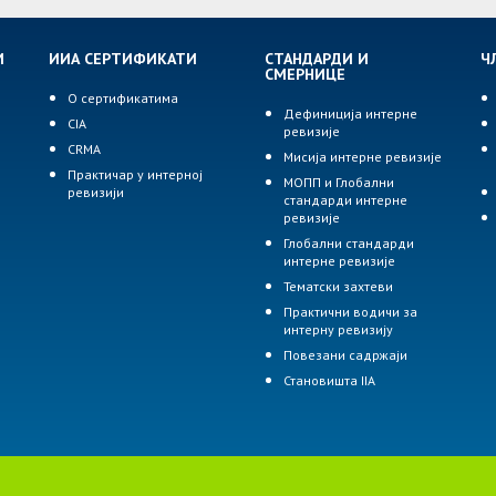
И
ИИА СЕРТИФИКАТИ
СТАНДАРДИ И
Ч
СМЕРНИЦЕ
О сертификатима
Дефиниција интерне
CIA
ревизије
р
CRMA
Мисија интерне ревизије
Практичар у интерној
МОПП и Глобални
ревизији
стандарди интерне
ревизије
Глобални стандарди
интерне ревизије
Тематски захтеви
Практични водичи за
интерну ревизију
Повезани садржаји
Становишта IIA