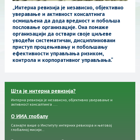
„Интерна ревизија је независно, објективно
уверавање и активност консалтинга
осмишљенa да дода вредност и побољша
пословање организације. Она помаже
организацији да оствари своје циљеве
уводећи систематичан, дисциплиновани
приступ процењивању и побољшању
ефективности управљања ризиком,
контрола и корпоративног управљања.“
Шта је интерна ревизија?
Интерна ревизија је независно, објективно уверавање и
активност консалтинга ....
О ИИА глобалу
Сазнајте више о Институту интерних ревизора и његовој
глобалној мисији…