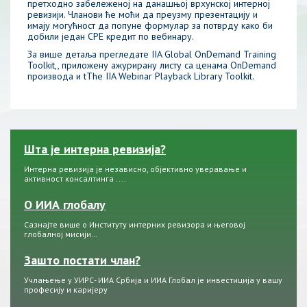
претходно забележеној на данашњој врхунској интерној
ревизији. Чланови ће моћи да преузму презентацију и
имају могућност да попуне формулар за потврду како би
добили један CPE кредит по вебинару.
За више детаља прегледате
IIA Global OnDemand Training
Toolkit
,, приложену ажурирану листу са ценама OnDemand
производа и t
The IIA Webinar Playback Library Toolkit
.
Шта је интерна ревизија?
Интерна ревизија је независно, објективно уверавање и
активност консалтинга ....
О ИИА глобалу
Сазнајте више о Институту интерних ревизора и његовој
глобалној мисији…
Зашто постати члан?
Учлањење у УИРС- ИИА Србија и ИИА Глобал је инвестиција у вашу
професију и каријеру