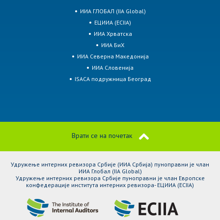
ИИА ГЛОБАЛ (IIA Global)
ЕЦИИА (ECIIA)
ИИА Хрватска
ИИА БиХ
ИИА Северна Македонија
ИИА Словенија
ISACA подружница Београд
Врати се на почетак
Удружење интерних ревизора Србије (ИИА Србија) пуноправни је члан
ИИА Глобал (IIA Global)
Удружење интерних ревизора Србије пуноправни је члан Европске
конфедерације института интерних ревизора- ЕЦИИА (ЕCIIA)