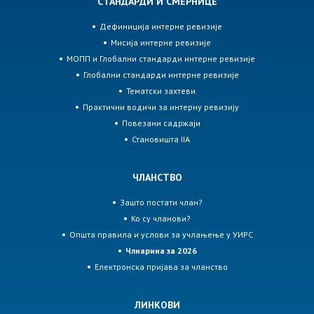
СТАНДАРДИ И СМЕРНИЦЕ
Дефиниција интерне ревизије
Мисија интерне ревизије
МОПП и Глобални стандарди интерне ревизије
Глобални стандарди интерне ревизије
Тематски захтеви
Практични водичи за интерну ревизију
Повезани садржаји
Становишта IIA
ЧЛАНСТВО
Зашто постати члан?
Ко су чланови?
Општа правила и услови за учлањење у УИРС
Члнарина за 2026
Електронска пријава за чланство
ЛИНКОВИ