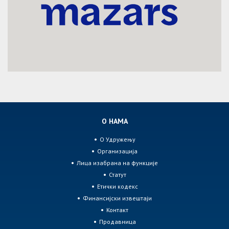
О НАМА
О Удружењу
Организација
Лица изабрана на функције
Статут
Етички кодекс
Финансијски извештаји
Контакт
Продавница