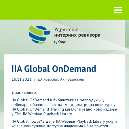
IIA Global OnDemand
16.11.2021.
IIA новости
Актуелности
Драге колеге,
IIA Global OnDemand и библиотека за репродукцију
вебинара, обавштава вас да су додали један нови курс у
IIA Global OnDemand Training каталог и једно ново издање
у The IIA Webinar Playback Library.
IIA Global подсећа да је IIA Webinar Playback Library услуга
која је ексклузивно доступна члановима IIA за приступ