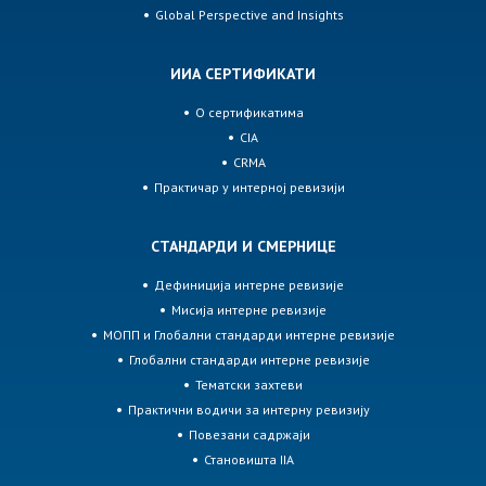
Global Perspective and Insights
ИИА СЕРТИФИКАТИ
О сертификатима
CIA
CRMA
Практичар у интерној ревизији
СТАНДАРДИ И СМЕРНИЦЕ
Дефиниција интерне ревизије
Мисија интерне ревизије
МОПП и Глобални стандарди интерне ревизије
Глобални стандарди интерне ревизије
Тематски захтеви
Практични водичи за интерну ревизију
Повезани садржаји
Становишта IIA