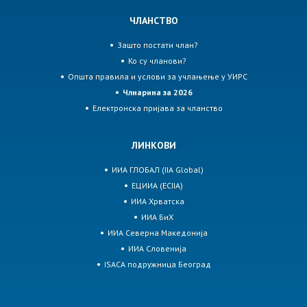
ЧЛАНСТВО
Зашто постати члан?
Ко су чланови?
Општа правила и услови за учлањење у УИРС
Члнарина за 2026
Електронска пријава за чланство
ЛИНКОВИ
ИИА ГЛОБАЛ (IIA Global)
ЕЦИИА (ECIIA)
ИИА Хрватска
ИИА БиХ
ИИА Северна Македонија
ИИА Словенија
ISACA подружница Београд