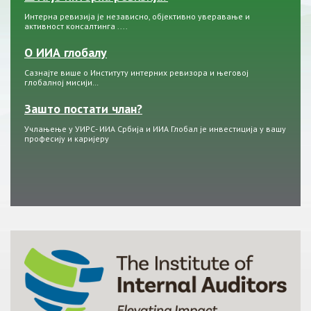
Интерна ревизија је независно, објективно уверавање и
активност консалтинга ....
О ИИА глобалу
Сазнајте више о Институту интерних ревизора и његовој
глобалној мисији…
Зашто постати члан?
Учлањење у УИРС- ИИА Србија и ИИА Глобал је инвестиција у вашу
професију и каријеру