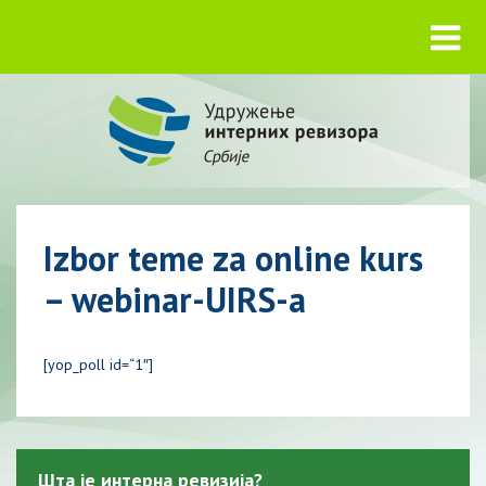
Izbor teme za online kurs
– webinar-UIRS-a
[yop_poll id=“1″]
Шта је интерна ревизија?