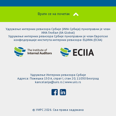
Врати се на почетак
Удружење интерних ревизора Србије (ИИА Србија) пуноправни је члан
ИИА Глобал (IIA Global)
Удружење интерних ревизора Србије пуноправни је члан Европске
конфедерације института интерних ревизора- ЕЦИИА (ЕCIIA)
Удружење Интерних ревизора Србије
Адреса: Пожешка 150 A, спрат I, стан 20, 11030 Београд
kancelarija@uirs.rs | www.uirs.rs
© УИРС 2026. Сва права задржана