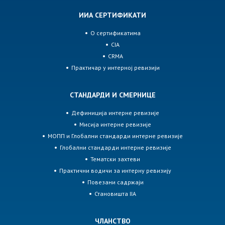
ИИА СЕРТИФИКАТИ
О сертификатима
CIA
CRMA
Практичар у интерној ревизији
СТАНДАРДИ И СМЕРНИЦЕ
Дефиниција интерне ревизије
Мисија интерне ревизије
МОПП и Глобални стандарди интерне ревизије
Глобални стандарди интерне ревизије
Тематски захтеви
Практични водичи за интерну ревизију
Повезани садржаји
Становишта IIA
ЧЛАНСТВО