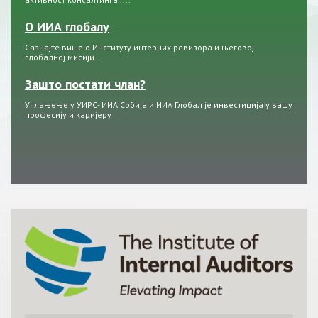
О ИИА глобалу
Сазнајте више о Институту интерних ревизора и његовој
глобалној мисији…
Зашто постати члан?
Учлањење у УИРС- ИИА Србија и ИИА Глобал је инвестиција у вашу
професију и каријеру