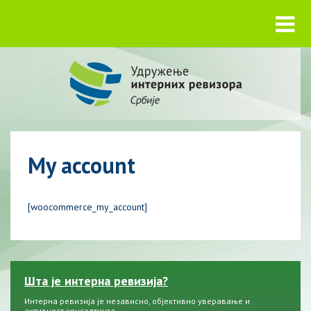
My account
[woocommerce_my_account]
Шта је интерна ревизија?
Интерна ревизија је независно, објективно уверавање и
активност консалтинга ....