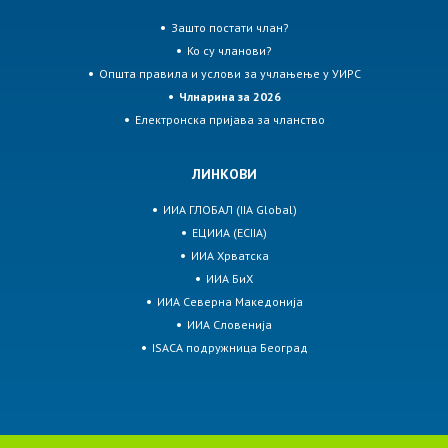
Зашто постати члан?
Ко су чланови?
Општа правила и услови за учлањење у УИРС
Члнарина за 2026
Електронска пријава за чланство
ЛИНКОВИ
ИИА ГЛОБАЛ (IIA Global)
ЕЦИИА (ECIIA)
ИИА Хрватска
ИИА БиХ
ИИА Северна Македонија
ИИА Словенија
ISACA подружница Београд