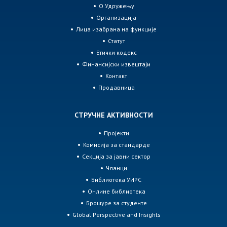
О Удружењу
Организација
Лица изабрана на функције
Статут
Етички кодекс
Финансијски извештаји
Контакт
Продавница
СТРУЧНЕ АКТИВНОСТИ
Пројекти
Комисија за стандарде
Секција за јавни сектор
Чланци
Библиотека УИРС
Онлине библиотека
Брошуре за студенте
Global Perspective and Insights