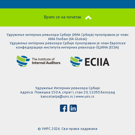
Врати се на почетак
Удружење интерних ревизора Србије (ИИА Србија) пуноправни је члан
ИИА Глобал (IIA Global)
Удружење интерних ревизора Србије пуноправни је члан Европске
конфедерације института интерних ревизора- ЕЦИИА (ЕCIIA)
Удружење Интерних ревизора Србије
Адреса: Пожешка 150 A, спрат I, стан 20, 11030 Београд
kancelarija@uirs.rs | www.uirs.rs
© УИРС 2026. Сва права задржана