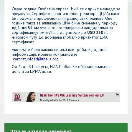
Сваке године, Глобалнa управа ИИА се одриче накнаде за
пријаву за Сертификованог интерног ревизора (ЦИА) како
би подржала професионални развој свих чланова. Ове
године, такса за апликацију ЦИА биће смањена у периоду
од 1. до 31. марта
, што потенцијалним кандидатима за
сертификацију омогућава да уштеде до
USD 230
на
њиховом путу до добијања глобално признатог ЦИА
сертификата.
Ако имате било каквих питања или требате додатне
информације, молимо контактирајте
certinstupload@theiia.org
Од 1. до 31. августа, ИИА Глобал ће објавити смањење
цена и за ЦРМА испит.
Шта је интерна ревизија?