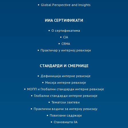
Global Perspective and Insights
ИИА СЕРТИФИКАТИ
О сертификатима
CIA
CRMA
Практичар у интерној ревизији
СТАНДАРДИ И СМЕРНИЦЕ
Дефиниција интерне ревизије
Мисија интерне ревизије
МОПП и Глобални стандарди интерне ревизије
Глобални стандарди интерне ревизије
Тематски захтеви
Практични водичи за интерну ревизију
Повезани садржаји
Становишта IIA