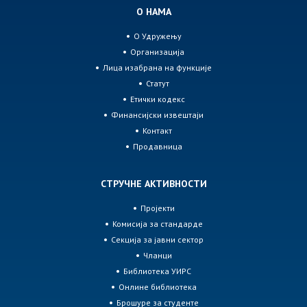
О НАМА
О Удружењу
Организација
Лица изабрана на функције
Статут
Етички кодекс
Финансијски извештаји
Контакт
Продавница
СТРУЧНЕ АКТИВНОСТИ
Пројекти
Комисија за стандарде
Секција за јавни сектор
Чланци
Библиотека УИРС
Онлине библиотека
Брошуре за студенте