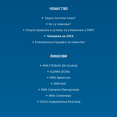
ЧЛАНСТВО
Зашто постати члан?
Ко су чланови?
Општа правила и услови за учлањење у УИРС
Члнарина за 2026
Електронска пријава за чланство
ЛИНКОВИ
ИИА ГЛОБАЛ (IIA Global)
ЕЦИИА (ECIIA)
ИИА Хрватска
ИИА БиХ
ИИА Северна Македонија
ИИА Словенија
ISACA подружница Београд