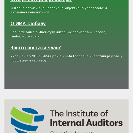
Интерна ревизија је независно, објективно уверавање и
активност консалтинга ....
О ИИА глобалу
Сазнајте више о Институту интерних ревизора и његовој
глобалној мисији…
Зашто постати члан?
Учлањење у УИРС- ИИА Србија и ИИА Глобал је инвестиција у вашу
професију и каријеру