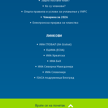
Зашто постати члан?
Ко су чланови?
Општа правила и услови за учлањење у УИРС
Члнарина за 2026
Електронска пријава за чланство
ЛИНКОВИ
ИИА ГЛОБАЛ (IIA Global)
ЕЦИИА (ECIIA)
ИИА Хрватска
ИИА БиХ
ИИА Северна Македонија
ИИА Словенија
ISACA подружница Београд
Врати се на почетак