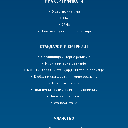
ИИА СЕРТИФИКАТИ
О сертификатима
CIA
CRMA
Практичар у интерној ревизији
СТАНДАРДИ И СМЕРНИЦЕ
Дефиниција интерне ревизије
Мисија интерне ревизије
МОПП и Глобални стандарди интерне ревизије
Глобални стандарди интерне ревизије
Тематски захтеви
Практични водичи за интерну ревизију
Повезани садржаји
Становишта IIA
ЧЛАНСТВО