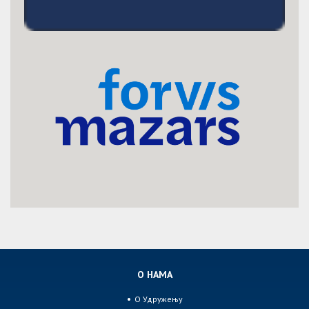
О НАМА
О Удружењу