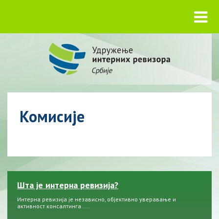
Комисије
Шта је интерна ревизија?
Интерна ревизија је независно, објективно уверавање и
активност консалтинга ....