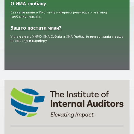
О ИИА глобалу
Сазнајте више о Институту интерних ревизора и његовој
глобалној мисији…
Зашто постати члан?
Учлањење у УИРС- ИИА Србија и ИИА Глобал је инвестиција у вашу
професију и каријеру