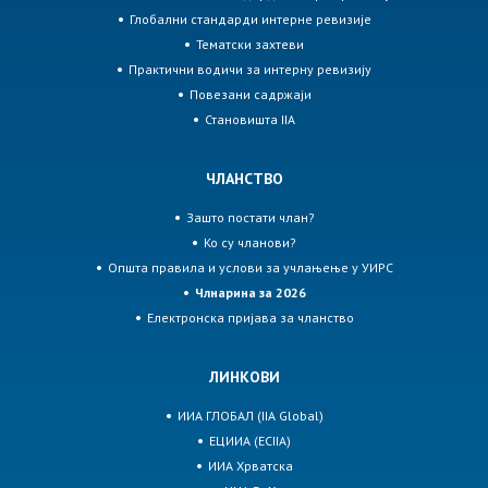
Глобални стандарди интерне ревизије
Тематски захтеви
Практични водичи за интерну ревизију
Повезани садржаји
Становишта IIA
ЧЛАНСТВО
Зашто постати члан?
Ко су чланови?
Општа правила и услови за учлањење у УИРС
Члнарина за 2026
Електронска пријава за чланство
ЛИНКОВИ
ИИА ГЛОБАЛ (IIA Global)
ЕЦИИА (ECIIA)
ИИА Хрватска