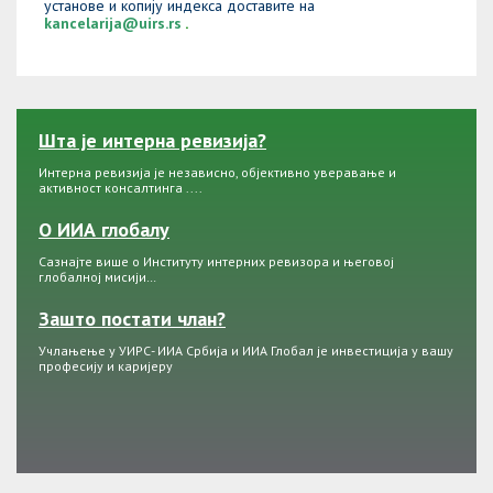
установе и копију индекса доставите на
kancelarija@uirs.rs
.
Шта је интерна ревизија?
Интерна ревизија је независно, објективно уверавање и
активност консалтинга ....
О ИИА глобалу
Сазнајте више о Институту интерних ревизора и његовој
глобалној мисији…
Зашто постати члан?
Учлањење у УИРС- ИИА Србија и ИИА Глобал је инвестиција у вашу
професију и каријеру