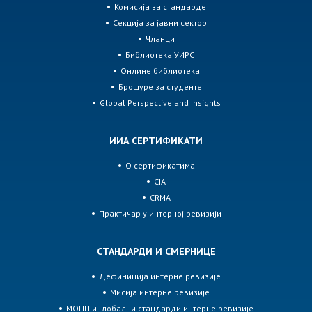
Комисија за стандарде
Секција за јавни сектор
Чланци
Библиотека УИРС
Онлине библиотека
Брошуре за студенте
Global Perspective and Insights
ИИА СЕРТИФИКАТИ
О сертификатима
CIA
CRMA
Практичар у интерној ревизији
СТАНДАРДИ И СМЕРНИЦЕ
Дефиниција интерне ревизије
Мисија интерне ревизије
МОПП и Глобални стандарди интерне ревизије