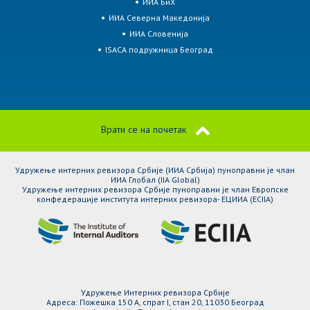
ИИА БиХ
ИИА Северна Македонија
ИИА Словенија
ISACA подружница Београд
Врати се на почетак
Удружење интерних ревизора Србије (ИИА Србија) пуноправни је члан
ИИА Глобал (IIA Global)
Удружење интерних ревизора Србије пуноправни је члан Европске
конфедерације института интерних ревизора- ЕЦИИА (ЕCIIA)
Удружење Интерних ревизора Србије
Адреса: Пожешка 150 A, спрат I, стан 20, 11030 Београд