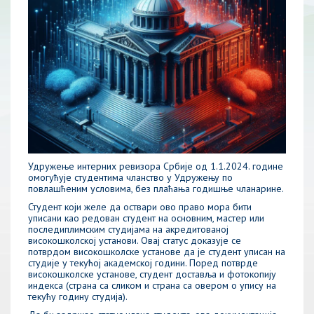
Удружење интерних ревизора Србије од 1.1.2024. године
омогућује студентима чланство у Удружењу по
повлашћеним условима, без плаћања годишње чланарине.
Студент који желе да оствари ово право мора бити
уписани као редован студент на основним, мастер или
последиплимским студијама на акредитованој
високошколској установи. Овај статус доказује се
потврдом високошколске установе да је студент уписан на
студије у текућој академској години. Поред потврде
високошколске установе, студент доставља и фотокопију
индекса (страна са сликом и страна са овером о упису на
текућу годину студија).