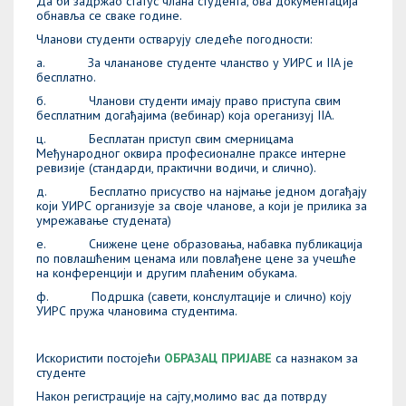
Да би задржао статус члана студента, ова документација
обнавља се сваке године.
Чланови студенти остварују следеће погодности:
а. За члананове студенте чланство у УИРС и IIA је
бесплатно.
б. Чланови студенти имају право приступа свим
бесплатним догађајима (вебинар) која ореганизуј IIA.
ц. Бесплатан приступ свим смерницама
Међународног оквира професионалне праксе интерне
ревизије (стандарди, практични водичи, и слично).
д. Бесплатно присуство на најмање једном догађају
који УИРС организује за своје чланове, а који је прилика за
умрежавање студената)
е. Снижене цене образовања, набавка публикација
по повлашћеним ценама или повлађене цене за учешће
на конференцији и другим плаћеним обукама.
ф. Подршка (савети, конслултације и слично) коју
УИРС пружа члановима студентима.
Искористити постојећи
ОБРАЗАЦ ПРИЈАВЕ
са назнаком за
студенте
Након регистрације на сајту,молимо вас да потврду