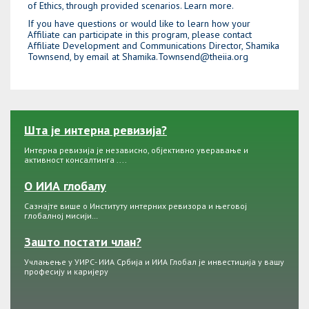
of Ethics, through provided scenarios.
Learn more.
If you have questions or would like to learn how your
Affiliate can participate in this program, please contact
Affiliate Development and Communications Director, Shamika
Townsend, by email at
Shamika.Townsend@theiia.org
Шта је интерна ревизија?
Интерна ревизија је независно, објективно уверавање и
активност консалтинга ....
О ИИА глобалу
Сазнајте више о Институту интерних ревизора и његовој
глобалној мисији…
Зашто постати члан?
Учлањење у УИРС- ИИА Србија и ИИА Глобал је инвестиција у вашу
професију и каријеру