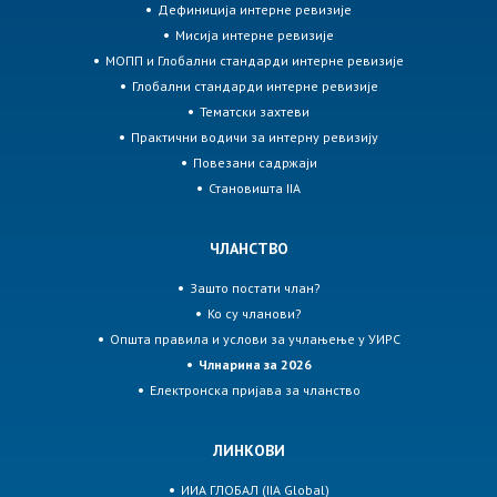
Дефиниција интерне ревизије
Мисија интерне ревизије
МОПП и Глобални стандарди интерне ревизије
Глобални стандарди интерне ревизије
Тематски захтеви
Практични водичи за интерну ревизију
Повезани садржаји
Становишта IIA
ЧЛАНСТВО
Зашто постати члан?
Ко су чланови?
Општа правила и услови за учлањење у УИРС
Члнарина за 2026
Електронска пријава за чланство
ЛИНКОВИ
ИИА ГЛОБАЛ (IIA Global)