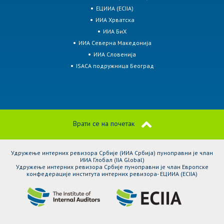
ЕЦИИА (ECIIA)
ИИА Хрватска
ИИА БиХ
ИИА Северна Македонија
ИИА Словенија
ISACA подружница Београд
Врати се на почетак
Удружење интерних ревизора Србије (ИИА Србија) пуноправни је члан
ИИА Глобал (IIA Global)
Удружење интерних ревизора Србије пуноправни је члан Европске
конфедерације института интерних ревизора- ЕЦИИА (ЕCIIA)