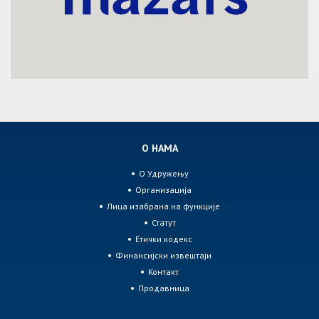
О НАМА
О Удружењу
Организација
Лица изабрана на функције
Статут
Етички кодекс
Финансијски извештаји
Контакт
Продавница