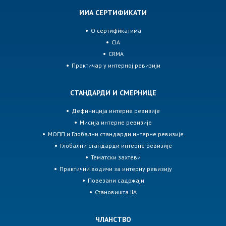
ИИА СЕРТИФИКАТИ
О сертификатима
CIA
CRMA
Практичар у интерној ревизији
СТАНДАРДИ И СМЕРНИЦЕ
Дефиниција интерне ревизије
Мисија интерне ревизије
МОПП и Глобални стандарди интерне ревизије
Глобални стандарди интерне ревизије
Тематски захтеви
Практични водичи за интерну ревизију
Повезани садржаји
Становишта IIA
ЧЛАНСТВО