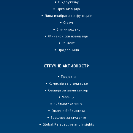
О Удружењу
Организација
Лица изабрана на функције
Статут
Етички кодекс
Финансијски извештаји
Контакт
Продавница
СТРУЧНЕ АКТИВНОСТИ
Пројекти
Комисија за стандарде
Секција за јавни сектор
Чланци
Библиотека УИРС
Онлине библиотека
Брошуре за студенте
Global Perspective and Insights