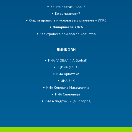
Зашто постати члан?
Ко су чланови?
Општа правила и услови за учлањење у УИРС
Члнарина за 2026
Електронска пријава за чланство
ЛИНКОВИ
ИИА ГЛОБАЛ (IIA Global)
ЕЦИИА (ECIIA)
ИИА Хрватска
ИИА БиХ
ИИА Северна Македонија
ИИА Словенија
ISACA подружница Београд