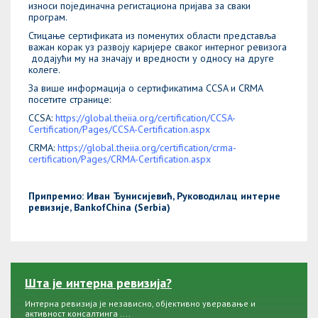
износи појединачна регистациона пријава за сваки
програм.
Стицање сертификата из поменутих области представља
важан корак уз развоју каријере сваког интерног ревизora
додајући му на значају и вредности у односу на друге
колеге.
За више информација о сертификатима CCSA и CRMA
посетите странице:
CCSA:
https://global.theiia.org/certification/CCSA-
Certification/Pages/CCSA-Certification.aspx
CRMA:
https://global.theiia.org/certification/crma-
certification/Pages/CRMA-Certification.aspx
Припремио: Иван Ђунисијевић, Руководилац интерне
ревизије, BankofChina (Serbia)
Шта је интерна ревизија?
Интерна ревизија је независно, објективно уверавање и
активност консалтинга ....