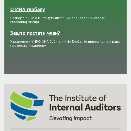
О ИИА глобалу
Сазнајте више о Институту интерних ревизора и његовој
глобалној мисији…
Зашто постати члан?
Учлањење у УИРС- ИИА Србија и ИИА Глобал је инвестиција у вашу
професију и каријеру