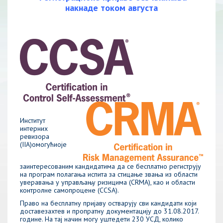
накнаде током августа
Институт
интерних
ревизора
(IIA)омогућиоје
заинтересованим кандидатима да се бесплатно региструју
на програм полагања испита за стицање звања из области
уверавања у управљању ризицима (CRMA), као и области
контролне самопроцене (CCSA).
Право на бесплатну пријаву остварују сви кандидати који
доставезахтев и пропратну документацију до 31.08.2017.
године. На тај начин могу уштедети 230 УСД, колико