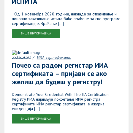
ИСПИТА
Од 1. новембра 2020. године, накнаде за отказивање и
поновно заказивање испита биће враћене за све програме
сертификације. Враћање […]
ВИШЕ ИНФОРМАЦИЈА
25.08.2020.
ИИА сертификати
Почео са радом регистар ИИА
сертификата – пријави се ако
желиш да будеш у регистру!
Demonstrate Your Credential With The IIA Certification
Registry ИИА најављује покретање ИИА регистра
сертификата. ИИА регистар сертификата је ажурна
евиденција […]
ВИШЕ ИНФОРМАЦИЈА