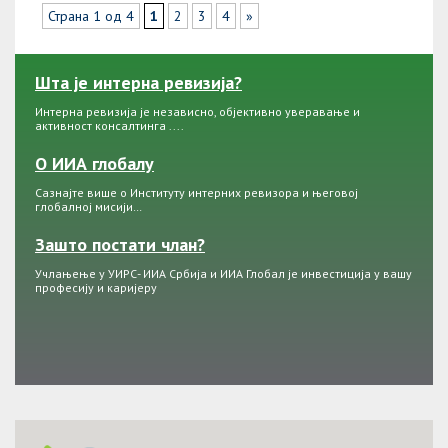
Страна 1 од 4
1
2
3
4
»
Шта је интерна ревизија?
Интерна ревизија је независно, објективно уверавање и
активност консалтинга ....
О ИИА глобалу
Сазнајте више о Институту интерних ревизора и његовој
глобалној мисији…
Зашто постати члан?
Учлањење у УИРС- ИИА Србија и ИИА Глобал је инвестиција у вашу
професију и каријеру