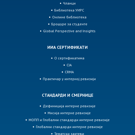
Чланци
Библиотека УИРС
Онлине библиотека
Брошуре за студенте
Global Perspective and Insights
ИИА СЕРТИФИКАТИ
О сертификатима
CIA
CRMA
Практичар у интерној ревизији
СТАНДАРДИ И СМЕРНИЦЕ
Дефиниција интерне ревизије
Мисија интерне ревизије
МОПП и Глобални стандарди интерне ревизије
Глобални стандарди интерне ревизије
Тематски захтеви