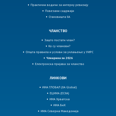
Практични водичи за интерну ревизију
Повезани садржаји
Становишта IIA
ЧЛАНСТВО
Зашто постати члан?
Ко су чланови?
Општа правила и услови за учлањење у УИРС
Члнарина за 2026
Електронска пријава за чланство
ЛИНКОВИ
ИИА ГЛОБАЛ (IIA Global)
ЕЦИИА (ECIIA)
ИИА Хрватска
ИИА БиХ
ИИА Северна Македонија