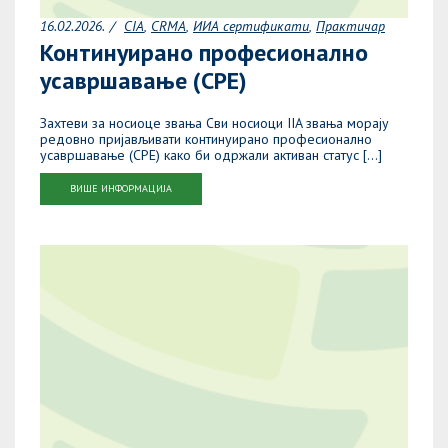
16.02.2026.
CIA
CRMA
ИИА сертификати
Практичар
Континуирано професионално
усавршавање (CPE)
Захтеви за носиоце звања Сви носиоци IIA звања морају
редовно пријављивати континуирано професионално
усавршавање (CPE) како би одржали активан статус […]
ВИШЕ ИНФОРМАЦИЈА