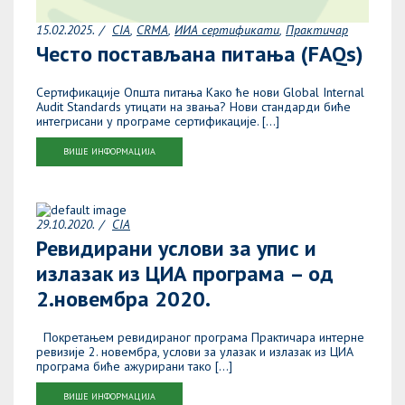
15.02.2025.
CIA
CRMA
ИИА сертификати
Практичар
Често постављана питања (FAQs)
Сертификације Општа питања Како ће нови Global Internal
Audit Standards утицати на звања? Нови стандарди биће
интегрисани у програме сертификације. […]
ВИШЕ ИНФОРМАЦИЈА
29.10.2020.
CIA
Ревидирани услови за упис и
излазак из ЦИА програма – од
2.новембра 2020.
Покретањем ревидираног програма Практичара интерне
ревизије 2. новембра, услови за улазак и излазак из ЦИА
програма биће ажурирани тако […]
ВИШЕ ИНФОРМАЦИЈА