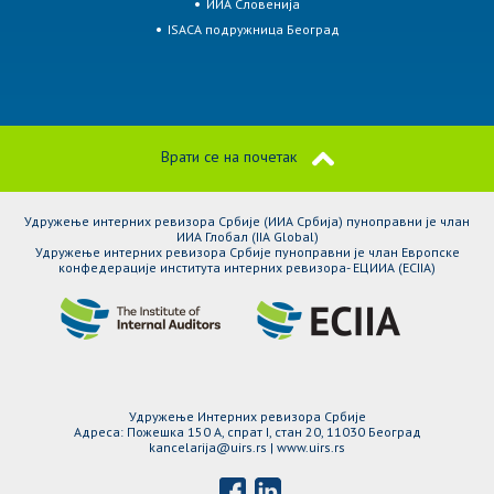
ИИА Словенија
ISACA подружница Београд
Врати се на почетак
Удружење интерних ревизора Србије (ИИА Србија) пуноправни је члан
ИИА Глобал (IIA Global)
Удружење интерних ревизора Србије пуноправни је члан Европске
конфедерације института интерних ревизора- ЕЦИИА (ЕCIIA)
Удружење Интерних ревизора Србије
Адреса: Пожешка 150 A, спрат I, стан 20, 11030 Београд
kancelarija@uirs.rs | www.uirs.rs