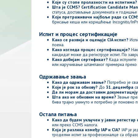
Које су стопе пролазности на испитима?
Шта је CCMS?
Certification Candidate M
статуса, достављање докумената и годишње 
Који претраживачи најбоље раде са CCM
брисање кеша или коришћење Incognito/InPr
Испит и процес сертификације
Како се развија и оцењује CIA испит?
Испи
поена.
Како изгледа процес сертификације?
Нак
кандидат може да региструје испит. По зав
Како добијам сертификат?
Када испуните 
или наручивање штампаног примерка преко
Одржавање звања
Како да одржавам звање?
Потребно је сва
Који је рок за обнову?
До
31. децембра
св
Да ли морам да доставим документацију
Шта ако не обновим на време?
Звање прела
бива трајно укинуто и потребно је поновно 
Остала питања
Како да будем укључен у јавни регистар
или преко CCMS налога.
Која је разлика између IAP и CIA?
IAP је ј
троделни испит за професионалце са образ