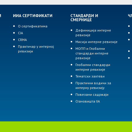
И
ИИА СЕРТИФИКАТИ
СТАНДАРДИ И
Ч
СМЕРНИЦЕ
О сертификатима
Дефиниција интерне
CIA
ревизије
р
CRMA
Мисија интерне ревизије
Практичар у интерној
МОПП и Глобални
ревизији
стандарди интерне
ревизије
Глобални стандарди
интерне ревизије
Тематски захтеви
Практични водичи за
интерну ревизију
Повезани садржаји
Становишта IIA