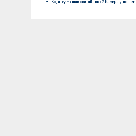
Који су трошкови обнове?
Варирају по земљ