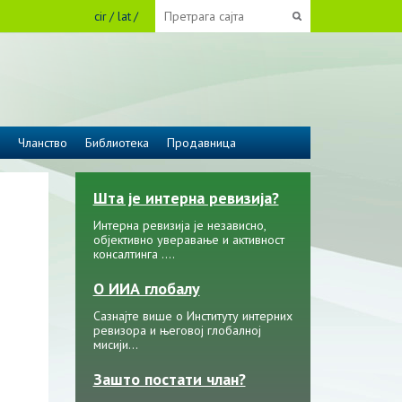
cir
lat
Чланство
Библиотека
Продавница
Шта је интерна ревизија?
Интерна ревизија је независно,
објективно уверавање и активност
консалтинга ....
О ИИА глобалу
Сазнајте више о Институту интерних
ревизора и његовој глобалној
мисији…
Зашто постати члан?