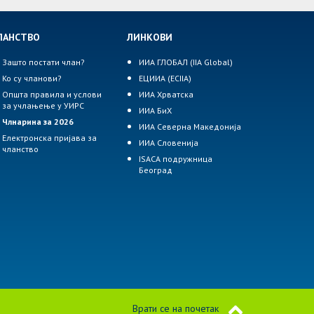
ЛАНСТВО
ЛИНКОВИ
Зашто постати члан?
ИИА ГЛОБАЛ (IIA Global)
Ко су чланови?
ЕЦИИА (ECIIA)
Општа правила и услови
ИИА Хрватска
за учлањење у УИРС
ИИА БиХ
Члнарина за 2026
ИИА Северна Македонија
Електронска пријава за
ИИА Словенија
чланство
ISACA подружница
Београд
Врати се на почетак