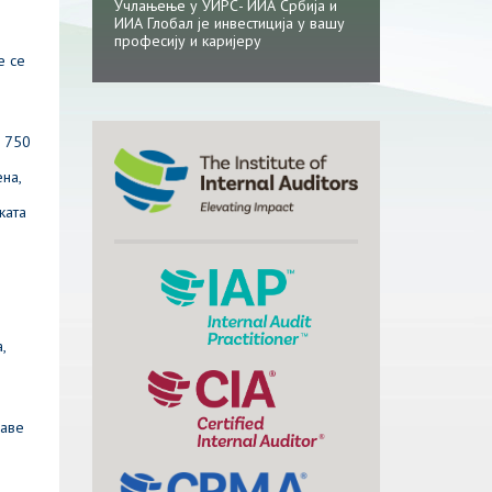
Учлањење у УИРС- ИИА Србија и
ИИА Глобал је инвестиција у вашу
професију и каријеру
е се
х 750
на,
ката
,
јаве