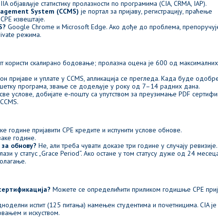
IIA објављује статистику пролазности по програмима (CIA, CRMA, IAP).
anagement System (CCMS)
је портал за пријаву, регистрацију, праћење
CPE извештаје.
S?
Google Chrome и Microsoft Edge. Ако дође до проблема, препоручуј
ivate режима.
т користи скалирано бодовање; пролазна оцена је 600 од максимални
он пријаве и уплате у CCMS, апликација се прегледа. Када буде одобре
ршетку програма, звање се додељује у року од 7–14 радних дана.
све услове, добијате е‑пошту са упутством за преузимање PDF сертифи
 CCMS.
ке године пријавити CPE кредите и испунити услове обнове.
аке године.
 за обнову?
Не, али треба чувати доказе три године у случају ревизије.
зи у статус „Grace Period“. Ако остане у том статусу дуже од 24 месеца
полагање.
 сертификација?
Можете се определићити приликом годишње CPE при
едноделни испит (125 питања) намењен студентима и почетницима. CIA је
овањем и искуством.