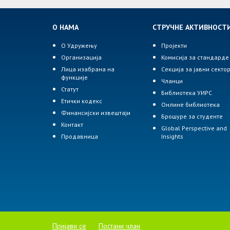
О НАМА
СТРУЧНЕ АКТИВНОСТ
О Удружењу
Пројекти
Организација
Комисија за стандарде
Лица изабрана на
Секција за јавни секто
функције
Чланци
Статут
Библиотека УИРС
Етички кодекс
Онлине библиотека
Финансијски извештаји
Брошуре за студенте
Контакт
Global Perspective and
Продавница
Insights
Пријави се
Постани члан