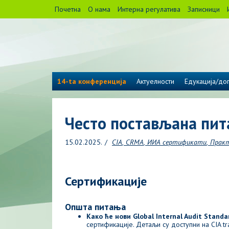
Почетна
О нама
Интерна регулатива
Записници
14-ta конференција
Актуелности
Едукација/дог
Често постављана пит
15.02.2025.
CIA
CRMA
ИИА сертификати
Прак
Сертификације
Општа питања
Како ће нови Global Internal Audit Stand
сертификације. Детаљи су доступни на CIA tra