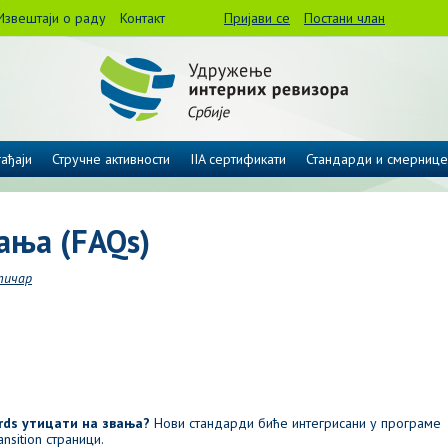
Извештаји о раду
Контакт
Пријави се
Постани члан
ађаји
Стручне активности
IIA сертификати
Стандарди и смернице
ања (FAQs)
тичар
ards утицати на звања?
Нови стандарди биће интегрисани у програме
nsition страници.