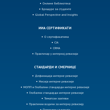
Онлине библиотека
Брошуре за студенте
Global Perspective and Insights
ИИА СЕРТИФИКАТИ
О сертификатима
CIA
CRMA
Практичар у интерној ревизији
СТАНДАРДИ И СМЕРНИЦЕ
Дефиниција интерне ревизије
Мисија интерне ревизије
МОПП и Глобални стандарди интерне ревизије
Глобални стандарди интерне ревизије
Тематски захтеви
Практични водичи за интерну ревизију
Повезани садржаји