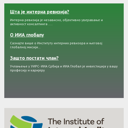
Шта је интерна ревизија?
Интерна ревизија је независно, објективно уверавање и
активност консалтинга ....
О ИИА глобалу
Сазнајте више о Институту интерних ревизора и његовој
глобалној мисији…
Зашто постати члан?
Учлањење у УИРС- ИИА Србија и ИИА Глобал је инвестиција у вашу
професију и каријеру