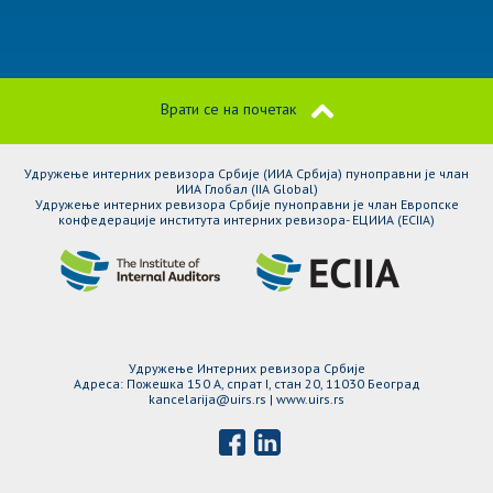
Врати се на почетак
Удружење интерних ревизора Србије (ИИА Србија) пуноправни је члан
ИИА Глобал (IIA Global)
Удружење интерних ревизора Србије пуноправни је члан Европске
конфедерације института интерних ревизора- ЕЦИИА (ЕCIIA)
Удружење Интерних ревизора Србије
Адреса: Пожешка 150 A, спрат I, стан 20, 11030 Београд
kancelarija@uirs.rs | www.uirs.rs