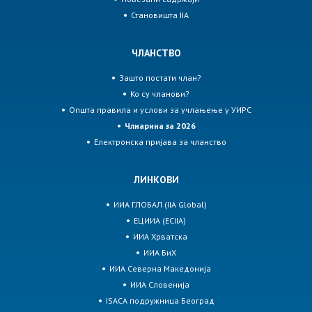
Становишта IIA
ЧЛАНСТВО
Зашто постати члан?
Ко су чланови?
Општа правила и услови за учлањење у УИРС
Члнарина за 2026
Електронска пријава за чланство
ЛИНКОВИ
ИИА ГЛОБАЛ (IIA Global)
ЕЦИИА (ECIIA)
ИИА Хрватска
ИИА БиХ
ИИА Северна Македонија
ИИА Словенија
ISACA подружница Београд