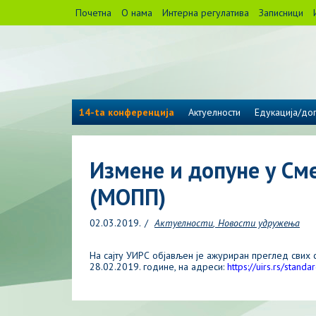
Почетна
О нама
Интерна регулатива
Записници
14-ta конференција
Актуелности
Едукација/дог
Измене и допуне у См
(МОПП)
02.03.2019.
Актуелности
Новости удружења
На сајту УИРС објављен је ажуриран преглед свих 
28.02.2019. године, на адреси:
https://uirs.rs/standar