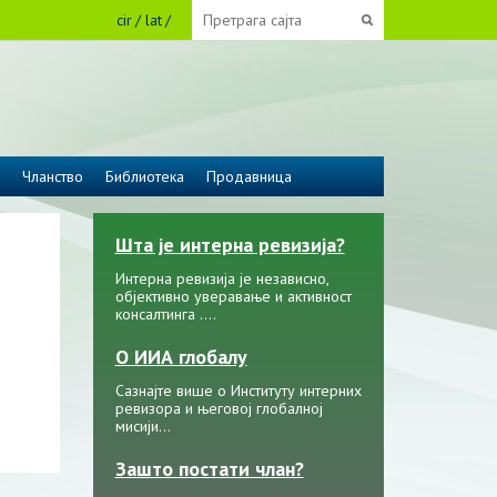
cir
lat
Чланство
Библиотека
Продавница
Шта је интерна ревизија?
Интерна ревизија је независно,
објективно уверавање и активност
консалтинга ....
О ИИА глобалу
Сазнајте више о Институту интерних
ревизора и његовој глобалној
мисији…
Зашто постати члан?