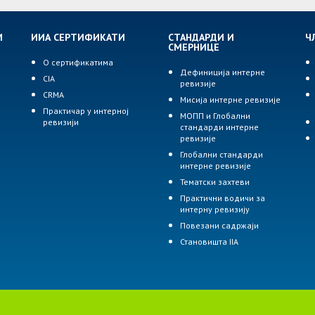
И
ИИА СЕРТИФИКАТИ
СТАНДАРДИ И
Ч
СМЕРНИЦЕ
О сертификатима
Дефиниција интерне
CIA
ревизије
р
CRMA
Мисија интерне ревизије
Практичар у интерној
МОПП и Глобални
ревизији
стандарди интерне
ревизије
Глобални стандарди
интерне ревизије
Тематски захтеви
Практични водичи за
интерну ревизију
Повезани садржаји
Становишта IIA