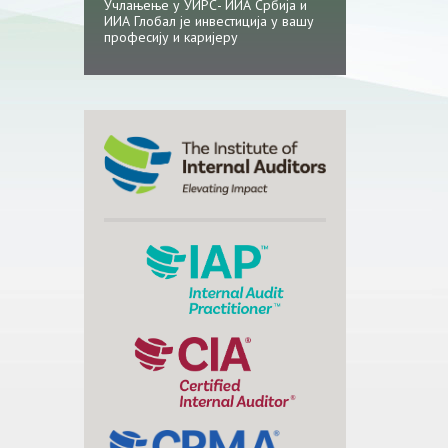
Учлањење у УИРС- ИИА Србија и
ИИА Глобал је инвестиција у вашу
професију и каријеру