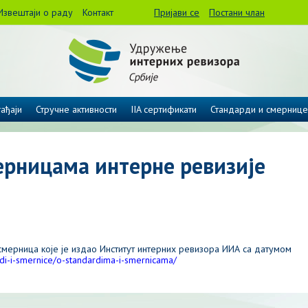
Извештаји о раду
Контакт
Пријави се
Постани члан
ађаји
Стручне активности
IIA сертификати
Стандарди и смернице
ерницама интерне ревизије
смерница које је издао Институт интерних ревизора ИИА са датумом
di-i-
smernice/o-standardima-i-
smernicama/