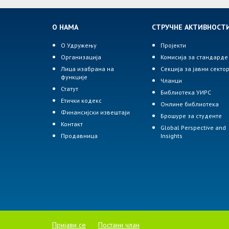
О НАМА
СТРУЧНЕ АКТИВНОСТ
О Удружењу
Пројекти
Организација
Комисија за стандарде
Лица изабрана на
Секција за јавни секто
функције
Чланци
Статут
Библиотека УИРС
Етички кодекс
Онлине библиотека
Финансијски извештаји
Брошуре за студенте
Контакт
Global Perspective and
Продавница
Insights
Пријави се
Постани члан