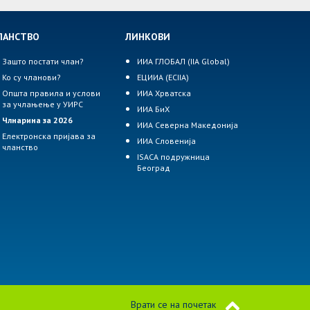
ЛАНСТВО
ЛИНКОВИ
Зашто постати члан?
ИИА ГЛОБАЛ (IIA Global)
Ко су чланови?
ЕЦИИА (ECIIA)
Општа правила и услови
ИИА Хрватска
за учлањење у УИРС
ИИА БиХ
Члнарина за 2026
ИИА Северна Македонија
Електронска пријава за
ИИА Словенија
чланство
ISACA подружница
Београд
Врати се на почетак