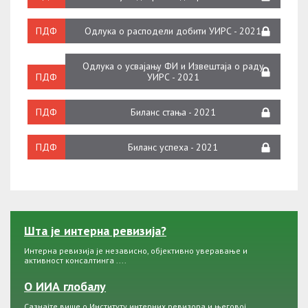
ПДФ
Одлука о расподели добити УИРС - 2021
Одлука о усвајању ФИ и Извештаја о раду
ПДФ
УИРС - 2021
ПДФ
Биланс стања - 2021
ПДФ
Биланс успеха - 2021
Шта је интерна ревизија?
Интерна ревизија је независно, објективно уверавање и
активност консалтинга ....
О ИИА глобалу
Сазнајте више о Институту интерних ревизора и његовој