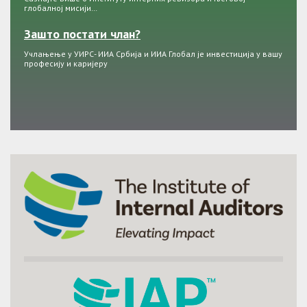
глобалној мисији…
Зашто постати члан?
Учлањење у УИРС- ИИА Србија и ИИА Глобал је инвестиција у вашу
професију и каријеру