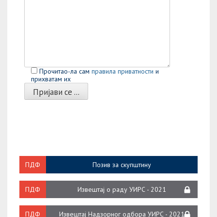
Прочитао-ла сам
правила приватности
и
прихватам их
Please leave this field empty.
ПДФ
Позив за скупштину
ПДФ
Извештај о раду УИРС - 2021
ПДФ
Извештај Надзорног одбора УИРС - 2021