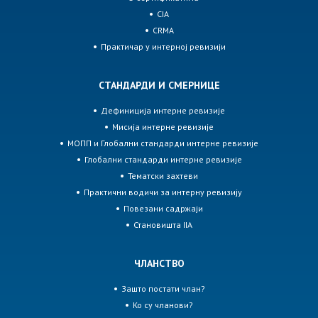
CIA
CRMA
Практичар у интерној ревизији
СТАНДАРДИ И СМЕРНИЦЕ
Дефиниција интерне ревизије
Мисија интерне ревизије
МОПП и Глобални стандарди интерне ревизије
Глобални стандарди интерне ревизије
Тематски захтеви
Практични водичи за интерну ревизију
Повезани садржаји
Становишта IIA
ЧЛАНСТВО
Зашто постати члан?
Ко су чланови?