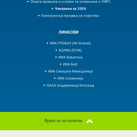
Општа правила и услови за учлањење у УИРС
Члнарина за 2026
Електронска пријава за чланство
ЛИНКОВИ
ИИА ГЛОБАЛ (IIA Global)
ЕЦИИА (ECIIA)
ИИА Хрватска
ИИА БиХ
ИИА Северна Македонија
ИИА Словенија
ISACA подружница Београд
Врати се на почетак