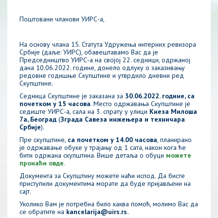
Поштовани чланови УИРС-а,
На основу члана 15. Статута Удружења интерних ревизора
Србије (даље: УИРС), обавештавамо Вас да је
Председништво УИРС-а на својој 22. седници, одржаној
дана 10.06.2022. године, донело одлуку о заказивању
редовне годишње Скупштине и утврдило дневни ред
Скупштине.
Седница Скупштине је заказана за
30.06.2022. године, са
почетком у 15 часова
. Место одржавања Скупштине је
седиште УИРС-а, сала на 3. спрату у улици
Кнеза Милоша
7а, Београд
(
Зграда Савеза инжењера и техничара
Србије
).
Пре скупштине,
са почетком у 14.00 часова
, планирано
је одржавање обуке у трајању од 1 сата, након кога ће
бити одржана скупштина. Више детаља о обуци
можете
пронаћи овде
.
Документа за Скупштину можете наћи испод. Да бисте
приступили документима морате да буде пријављени на
сајт.
Уколико Вам је потребна било каква помоћ, молимо Вас да
се обратите на
kancelarija@uirs.rs.