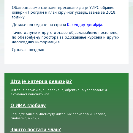
Обавештавамо све заинтересоване да је УИРС објавио
оквирни Програм и план стручног усавршавања за 2018.
годину.
Детаље погледајте на страни
Календар догађаја
.
Тачне датуме и друге детаље објављиваћемо постепено,
по обезбеђењу простора за одржавање курсева и других
неопходних информација.
Срдачан поздрав
Шта је интерна ревизија?
Интерна ревизија је независно, објективно уверавање и
активност консалтинга ....
О ИИА глобалу
Сазнајте више о Институту интерних ревизора и његовој
глобалној мисији…
Зашто постати члан?