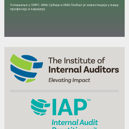
Учлањење у УИРС- ИИА Србија и ИИА Глобал је инвестиција у вашу
професију и каријеру