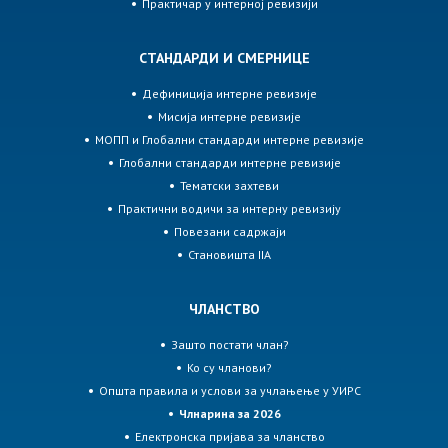
Практичар у интерној ревизији
СТАНДАРДИ И СМЕРНИЦЕ
Дефиниција интерне ревизије
Мисија интерне ревизије
МОПП и Глобални стандарди интерне ревизије
Глобални стандарди интерне ревизије
Тематски захтеви
Практични водичи за интерну ревизију
Повезани садржаји
Становишта IIA
ЧЛАНСТВО
Зашто постати члан?
Ко су чланови?
Општа правила и услови за учлањење у УИРС
Члнарина за 2026
Електронска пријава за чланство