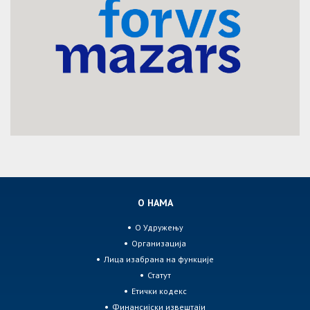
О НАМА
О Удружењу
Организација
Лица изабрана на функције
Статут
Етички кодекс
Финансијски извештаји