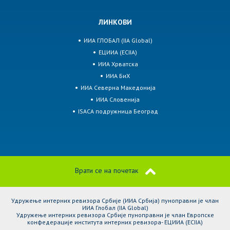
ЛИНКОВИ
ИИА ГЛОБАЛ (IIA Global)
ЕЦИИА (ECIIA)
ИИА Хрватска
ИИА БиХ
ИИА Северна Македонија
ИИА Словенија
ISACA подружница Београд
Врати се на почетак
Удружење интерних ревизора Србије (ИИА Србија) пуноправни је члан
ИИА Глобал (IIA Global)
Удружење интерних ревизора Србије пуноправни је члан Европске
конфедерације института интерних ревизора- ЕЦИИА (ЕCIIA)