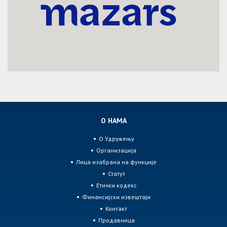
О НАМА
О Удружењу
Организација
Лица изабрана на функције
Статут
Етички кодекс
Финансијски извештаји
Контакт
Продавница