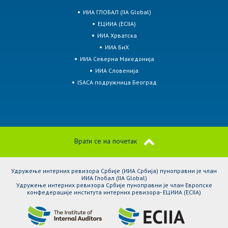
ИИА ГЛОБАЛ (IIA Global)
ЕЦИИА (ECIIA)
ИИА Хрватска
ИИА БиХ
ИИА Северна Македонија
ИИА Словенија
ISACA подружница Београд
Врати се на почетак
Удружење интерних ревизора Србије (ИИА Србија) пуноправни је члан
ИИА Глобал (IIA Global)
Удружење интерних ревизора Србије пуноправни је члан Европске
конфедерације института интерних ревизора- ЕЦИИА (ЕCIIA)