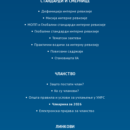
СТАНДАРДИ И СМЕРНИЦЕ
Дефиниција интерне ревизије
Мисија интерне ревизије
МОПП и Глобални стандарди интерне ревизије
Глобални стандарди интерне ревизије
Тематски захтеви
Практични водичи за интерну ревизију
Повезани садржаји
Становишта IIA
ЧЛАНСТВО
Зашто постати члан?
Ко су чланови?
Општа правила и услови за учлањење у УИРС
Члнарина за 2026
Електронска пријава за чланство
ЛИНКОВИ