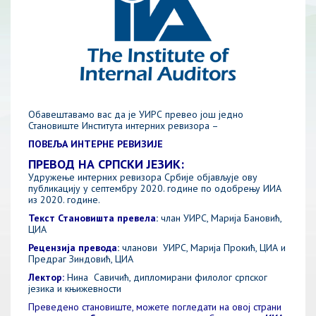
Обавештавамо вас да је УИРС превео још једно
Становиште Института интерних ревизора –
ПОВЕЉА ИНТЕРНЕ РЕВИЗИЈЕ
ПРЕВОД НА СРПСКИ ЈЕЗИК:
Удружење интерних ревизора Србије објављује ову
публикацију у септембру 2020. године по одобрењу ИИА
из 2020. године.
Текст Становишта превела
:
члан УИРС, Марија Бановић,
ЦИА
Рецензија превода
:
чланови УИРС, Марија Прокић, ЦИА и
Предраг Зиндовић, ЦИА
Лектор:
Нина Савичић, дипломирани филолог српског
језика и књижевности
Преведено становиште, можете погледати на овој страни