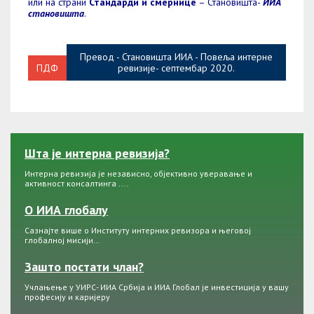
или на страни
Стандарди и смернице
– Становишта-
ИИА
становишта
.
Превод - Становишта ИИА - Повеља интерне
ПДФ
ревизије- септембар 2020.
Шта је интерна ревизија?
Интерна ревизија је независно, објективно уверавање и
активност консалтинга ....
О ИИА глобалу
Сазнајте више о Институту интерних ревизора и његовој
глобалној мисији…
Зашто постати члан?
Учлањење у УИРС- ИИА Србија и ИИА Глобал је инвестиција у вашу
професију и каријеру