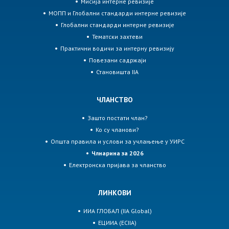
Мисија интерне ревизије
МОПП и Глобални стандарди интерне ревизије
Глобални стандарди интерне ревизије
Тематски захтеви
Практични водичи за интерну ревизију
Повезани садржаји
Становишта IIA
ЧЛАНСТВО
Зашто постати члан?
Ко су чланови?
Општа правила и услови за учлањење у УИРС
Члнарина за 2026
Електронска пријава за чланство
ЛИНКОВИ
ИИА ГЛОБАЛ (IIA Global)
ЕЦИИА (ECIIA)