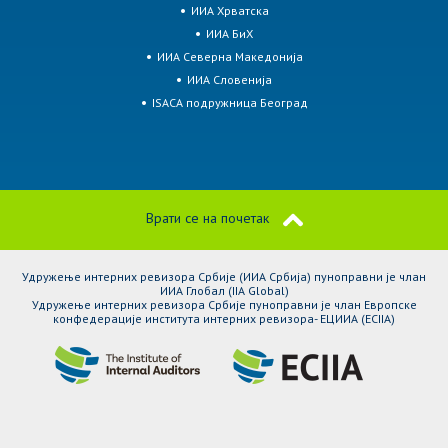
ИИА Хрватска
ИИА БиХ
ИИА Северна Македонија
ИИА Словенија
ISACA подружница Београд
Врати се на почетак
Удружење интерних ревизора Србије (ИИА Србија) пуноправни је члан
ИИА Глобал (IIA Global)
Удружење интерних ревизора Србије пуноправни је члан Европске
конфедерације института интерних ревизора- ЕЦИИА (ЕCIIA)