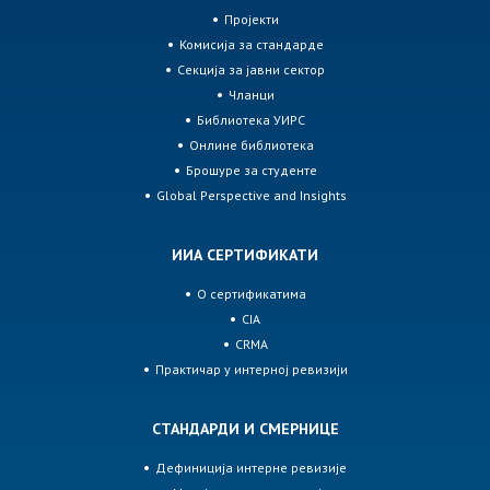
Пројекти
Комисија за стандарде
Секција за јавни сектор
Чланци
Библиотека УИРС
Онлине библиотека
Брошуре за студенте
Global Perspective and Insights
ИИА СЕРТИФИКАТИ
О сертификатима
CIA
CRMA
Практичар у интерној ревизији
СТАНДАРДИ И СМЕРНИЦЕ
Дефиниција интерне ревизије