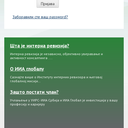
Заборавили сте ваш password?
Шта је интерна ревизија?
Интерна ревизија је независно, објективно уверавање и
активност консалтинга ....
О ИИА глобалу
Сазнајте више о Институту интерних ревизора и његовој
глобалној мисији…
Зашто постати члан?
Учлањење у УИРС- ИИА Србија и ИИА Глобал је инвестиција у вашу
професију и каријеру