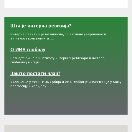
Шта је интерна ревизија?
Интерна ревизија је независно, објективно уверавање и
активност консалтинга ....
О ИИА глобалу
Сазнајте више о Институту интерних ревизора и његовој
глобалној мисији…
Зашто постати члан?
Учлањење у УИРС- ИИА Србија и ИИА Глобал је инвестиција у вашу
професију и каријеру