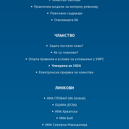
Практични водичи за интерну ревизију
Повезани садржаји
Становишта IIA
ЧЛАНСТВО
Зашто постати члан?
Ко су чланови?
Општа правила и услови за учлањење у УИРС
Члнарина за 2026
Електронска пријава за чланство
ЛИНКОВИ
ИИА ГЛОБАЛ (IIA Global)
ЕЦИИА (ECIIA)
ИИА Хрватска
ИИА БиХ
ИИА Северна Македонија