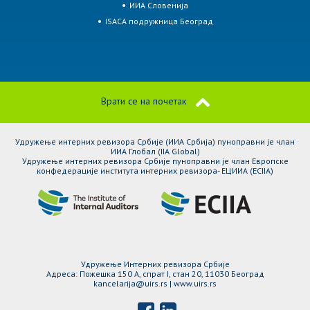
ИИА Словенија
ISACA подружница Београд
Врати се на почетак
Удружење интерних ревизора Србије (ИИА Србија) пуноправни је члан
ИИА Глобал (IIA Global)
Удружење интерних ревизора Србије пуноправни је члан Европске
конфедерације института интерних ревизора- ЕЦИИА (ЕCIIA)
Удружење Интерних ревизора Србије
Адреса: Пожешка 150 A, спрат I, стан 20, 11030 Београд
kancelarija@uirs.rs | www.uirs.rs