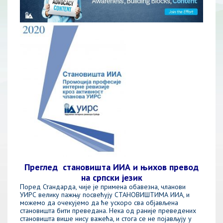
Преглед становишта ИИА и њихов превод
на српски језик
Поред Стандарда, чије је примена обавезна, чланови
УИРС велику пажњу посвећују СТАНОВИШТИМА ИИА, и
можемо да очекујемо да ће ускоро сва објављена
становишта бити преведана. Нека од раније преведених
становишта више нису важећа, и стога се не појављују у