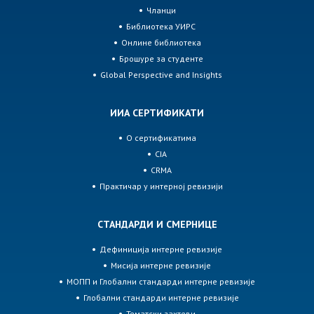
Чланци
Библиотека УИРС
Онлине библиотека
Брошуре за студенте
Global Perspective and Insights
ИИА СЕРТИФИКАТИ
О сертификатима
CIA
CRMA
Практичар у интерној ревизији
СТАНДАРДИ И СМЕРНИЦЕ
Дефиниција интерне ревизије
Мисија интерне ревизије
МОПП и Глобални стандарди интерне ревизије
Глобални стандарди интерне ревизије
Тематски захтеви