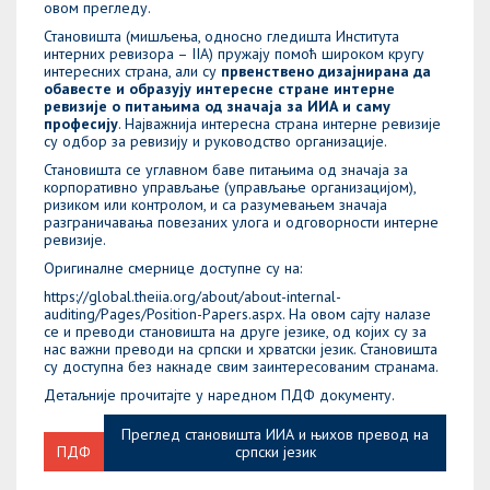
овом прегледу.
Становишта (мишљења, односно гледишта Института
интерних ревизора – IIA) пружају помоћ широком кругу
интересних страна, али су
првенствено дизајнирана да
обавесте и образују интересне стране интерне
ревизије о питањима од значаја за ИИА и саму
професију
. Најважнија интересна страна интерне ревизије
су одбор за ревизију и руководство организације.
Становишта се углавном баве питањима од значаја за
корпоративно управљање (управљање организацијом),
ризиком или контролом, и са разумевањем значаја
разграничавања повезаних улога и одговорности интерне
ревизије.
Оригиналне смернице доступне су на:
https://global.theiia.org/about/about-internal-
auditing/Pages/Position-Papers.aspx
. На овом сајту налазе
се и преводи становишта на друге језике, од којих су за
нас важни преводи на српски и хрватски језик. Становишта
су доступна без накнаде свим заинтересованим странама.
Детаљније прочитајте у наредном ПДФ документу.
Преглед становишта ИИА и њихов превод на
ПДФ
српски језик