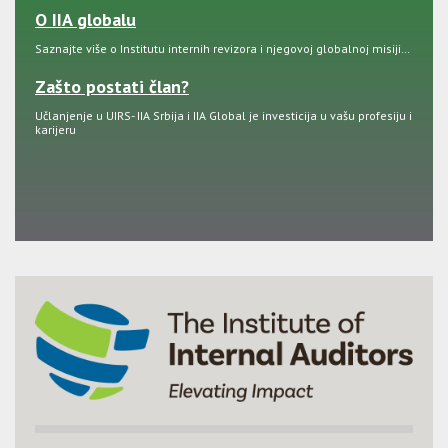
O IIA globalu
Saznajte više o Institutu internih revizora i njegovoj globalnoj misiji…
Zašto postati član?
Učlanjenje u UIRS- IIA Srbija i IIA Global je investicija u vašu profesiju i
karijeru