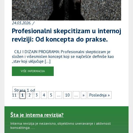
24.03.2026.
Profesionalni skepcitizam u internoj
reviziji: Od koncepta do prakse.
CILJ I DIZAJN PROGRAMA: Profesionalni skepticizam je
složen i višesmislen koncept koji se najčešće definiše kao
„stav koji uključuje […]
VIŠE INFORMACIJA
Strana 1 od
11
1
2
3
4
5
...
10
...
»
Poslednja »
Šta je interna revizija?
Interna revizija je nezavisno, objektivno uveravanje i aktivnost
konsaltinga ....