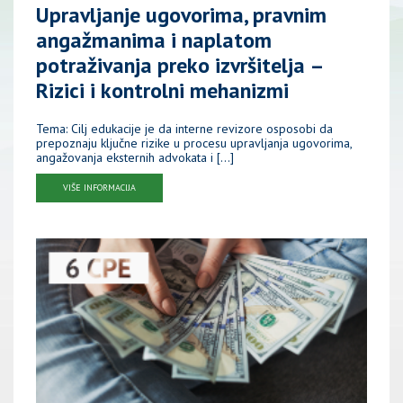
Upravljanje ugovorima, pravnim
angažmanima i naplatom
potraživanja preko izvršitelja –
Rizici i kontrolni mehanizmi
Tema: Cilj edukacije je da interne revizore osposobi da
prepoznaju ključne rizike u procesu upravljanja ugovorima,
angažovanja eksternih advokata i […]
VIŠE INFORMACIJA