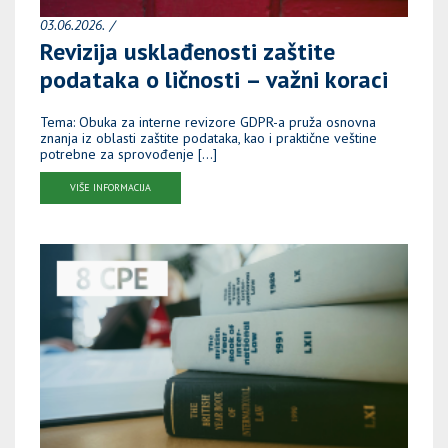
03.06.2026.
Revizija usklađenosti zaštite
podataka o ličnosti – važni koraci
Tema: Obuka za interne revizore GDPR-a pruža osnovna
znanja iz oblasti zaštite podataka, kao i praktične veštine
potrebne za sprovođenje […]
VIŠE INFORMACIJA