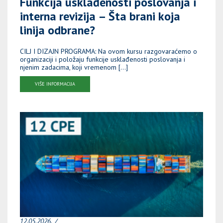
Funkcija usklađenosti poslovanja i
interna revizija – Šta brani koja
linija odbrane?
CILJ I DIZAJN PROGRAMA: Na ovom kursu razgovaraćemo o
organizaciji i položaju funkcije usklađenosti poslovanja i
njenim zadacima, koji vremenom […]
VIŠE INFORMACIJA
12.05.2026.