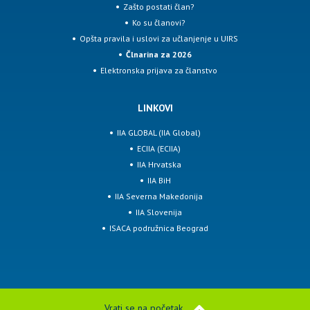
Zašto postati član?
Ko su članovi?
Opšta pravila i uslovi za učlanjenje u UIRS
Člnarina za 2026
Elektronska prijava za članstvo
LINKOVI
IIA GLOBAL (IIA Global)
ECIIA (ECIIA)
IIA Hrvatska
IIA BiH
IIA Severna Makedonija
IIA Slovenija
ISACA podružnica Beograd
Vrati se na početak