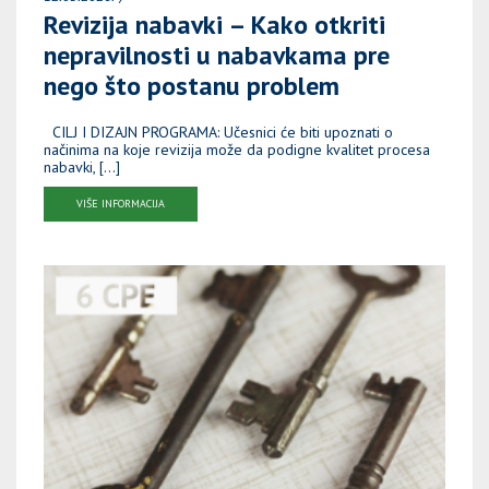
Revizija nabavki – Kako otkriti
nepravilnosti u nabavkama pre
nego što postanu problem
CILJ I DIZAJN PROGRAMA: Učesnici će biti upoznati o
načinima na koje revizija može da podigne kvalitet procesa
nabavki, […]
VIŠE INFORMACIJA