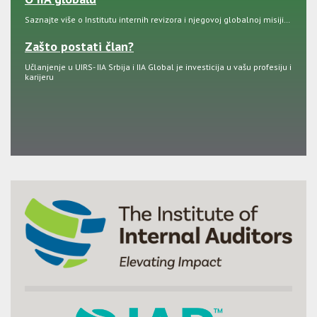
Saznajte više o Institutu internih revizora i njegovoj globalnoj misiji…
Zašto postati član?
Učlanjenje u UIRS- IIA Srbija i IIA Global je investicija u vašu profesiju i
karijeru