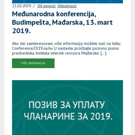
11.02.2019.
IIA novosti
Aktuelnosti
Međunarodna konferencija,
Budimpešta, Mađarska, 13. mart
2019.
Ako ste zainteresovani, više informacija možete naći na linku:
Conference2019.iia.hu U nastavku pročitajte pozivno pismo
predsednika Instituta internih revizora Mađarske. […]
VIŠE INFORMACIJA