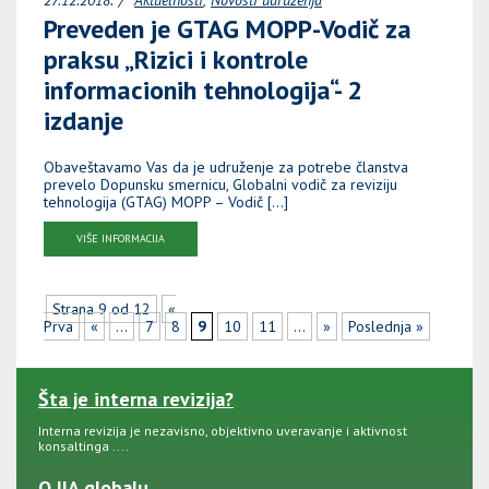
Preveden je GTAG MOPP-Vodič za
praksu „Rizici i kontrole
informacionih tehnologija“- 2
izdanje
Obaveštavamo Vas da je udruženje za potrebe članstva
prevelo Dopunsku smernicu, Globalni vodič za reviziju
tehnologija (GTAG) MOPP – Vodič […]
VIŠE INFORMACIJA
Strana 9 od 12
«
Prva
«
...
7
8
9
10
11
...
»
Poslednja »
Šta je interna revizija?
Interna revizija je nezavisno, objektivno uveravanje i aktivnost
konsaltinga ....
O IIA globalu