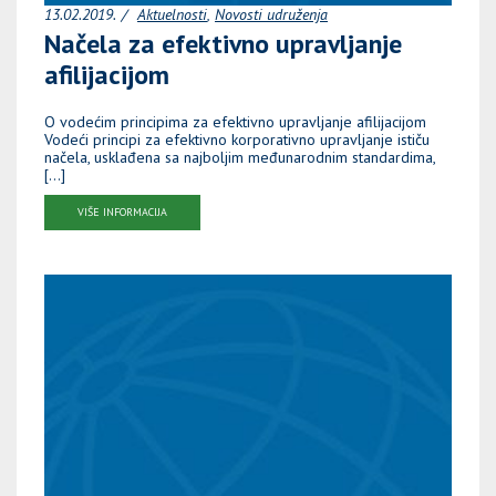
13.02.2019.
Aktuelnosti
Novosti udruženja
Načela za efektivno upravljanje
afilijacijom
O vodećim principima za efektivno upravljanje afilijacijom
Vodeći principi za efektivno korporativno upravljanje ističu
načela, usklađena sa najboljim međunarodnim standardima,
[…]
VIŠE INFORMACIJA