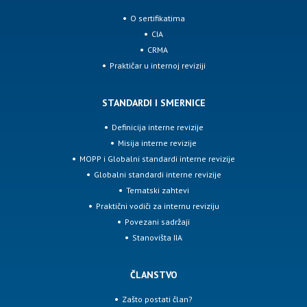
O sertifikatima
CIA
CRMA
Praktičar u internoj reviziji
STANDARDI I SMERNICE
Definicija interne revizije
Misija interne revizije
MOPP i Globalni standardi interne revizije
Globalni standardi interne revizije
Tematski zahtevi
Praktični vodiči za internu reviziju
Povezani sadržaji
Stanovišta IIA
ČLANSTVO
Zašto postati član?