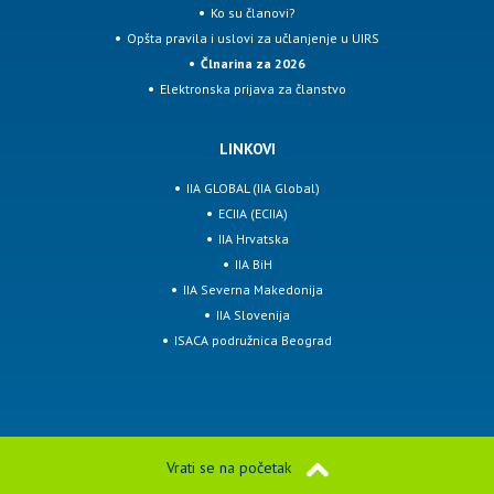
Ko su članovi?
Opšta pravila i uslovi za učlanjenje u UIRS
Člnarina za 2026
Elektronska prijava za članstvo
LINKOVI
IIA GLOBAL (IIA Global)
ECIIA (ECIIA)
IIA Hrvatska
IIA BiH
IIA Severna Makedonija
IIA Slovenija
ISACA podružnica Beograd
Vrati se na početak