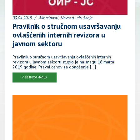
03.04.2019.
Aktuelnosti
Novosti udruženja
Pravilnik o stručnom usavršavanju
ovlašćenih internih revizora u
javnom sektoru
Pravilnik o stručnom usavršavanju ovlašćenih internih
revizora u javnom sektoru stupio je na snagu 16.marta
2019.godine. Pravni osnov za donošenje […]
VIŠE INFORMACIJA