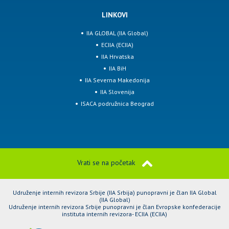
LINKOVI
IIA GLOBAL (IIA Global)
ECIIA (ECIIA)
IIA Hrvatska
IIA BiH
IIA Severna Makedonija
IIA Slovenija
ISACA podružnica Beograd
Vrati se na početak
Udruženje internih revizora Srbije (IIA Srbija) punopravni je član IIA Global
(IIA Global)
Udruženje internih revizora Srbije punopravni je član Evropske konfederacije
instituta internih revizora- ECIIA (ECIIA)