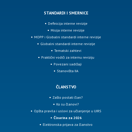
STANDARDI I SMERNICE
Definicija interne revizije
Misija interne revizije
MOPP i Globalni standardi interne revizije
Globalni standardi interne revizije
Tematski zahtevi
Praktični vodiči za internu reviziju
Povezani sadržaji
Stanovišta IIA
ČLANSTVO
Zašto postati član?
Ko su članovi?
Opšta pravila i uslovi za učlanjenje u UIRS
Člnarina za 2026
Elektronska prijava za članstvo