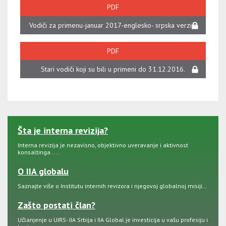
PDF
Vodiči za primenu-januar 2017-englesko- srpska verzija
PDF
Stari vodiči koji su bili u primeni do 31.12.2016.
Šta je interna revizija?
Interna revizija je nezavisno, objektivno uveravanje i aktivnost
konsaltinga ....
O IIA globalu
Saznajte više o Institutu internih revizora i njegovoj globalnoj misiji…
Zašto postati član?
Učlanjenje u UIRS- IIA Srbija i IIA Global je investicija u vašu profesiju i