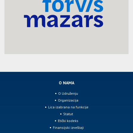
O NAMA
O Udruženju
Organizacija
Lica izabrana na funkcije
Statut
Etički kodeks
Finansijski izveštaji