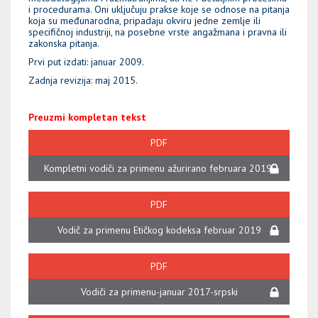
i procedurama. Oni uključuju prakse koje se odnose na pitanja
koja su međunarodna, pripadaju okviru jedne zemlje ili
specifičnoj industriji, na posebne vrste angažmana i pravna ili
zakonska pitanja.
Prvi put izdati: januar 2009.
Zadnja revizija: maj 2015.
Preuzmi kompletan tekst
PDF
Kompletni vodiči za primenu ažurirano februara 2019.
PDF
Vodič za primenu Etičkog kodeksa februar 2019
PDF
Vodiči za primenu-januar 2017-srpski