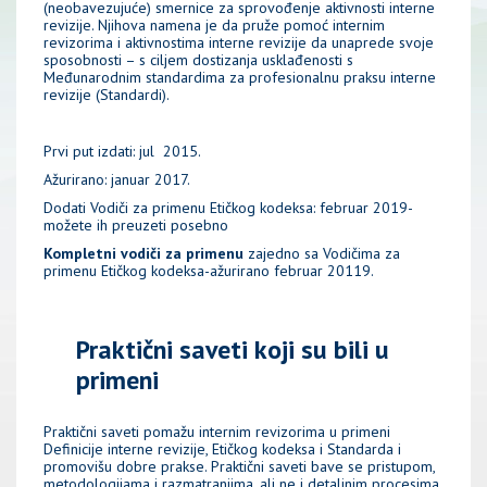
(neobavezujuće) smernice za sprovođenje aktivnosti interne
revizije. Njihova namena je da pruže pomoć internim
revizorima i aktivnostima interne revizije da unaprede svoje
sposobnosti – s ciljem dostizanja usklađenosti s
Međunarodnim standardima za profesionalnu praksu interne
revizije (Standardi).
Prvi put izdati: jul 2015.
Ažurirano: januar 2017.
Dodati Vodiči za primenu Etičkog kodeksa: februar 2019-
možete ih preuzeti posebno
Kompletni vodiči za primenu
zajedno sa Vodičima za
primenu Etičkog kodeksa-ažurirano februar 20119.
Praktični saveti koji su bili u
primeni
Praktični saveti pomažu internim revizorima u primeni
Definicije interne revizije, Etičkog kodeksa i Standarda i
promovišu dobre prakse. Praktični saveti bave se pristupom,
metodologijama i razmatranjima, ali ne i detaljnim procesima